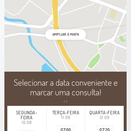
Dificuldade com organização e planejamento
Dificuldades escolares
AMPLIAR O MAPA
Dificuldades no relacionamento
Distúrbio do sono infantil
Distúrbios alimentares
Selecionar a data conveniente e
Distúrbios do desenvolvimento
marcar uma consulta!
Distúrbios na libido
SEGUNDA-
TERÇA-FEIRA
QUARTA-FEIRA
FEIRA
11.08
12.08
Estresse
10.08
07:00
07:20