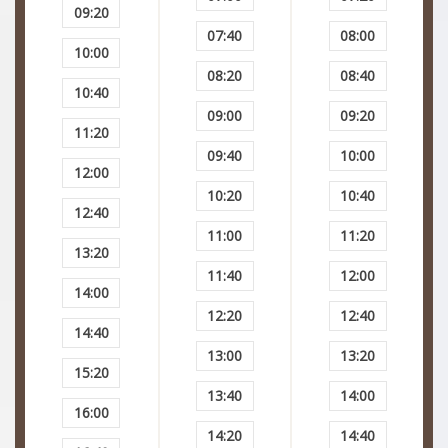
Fobias
09:20
07:40
08:00
10:00
Fobia social
08:20
08:40
10:40
Gagueira
09:00
09:20
11:20
09:40
10:00
Hiperatividade
12:00
10:20
10:40
12:40
Insegurança
11:00
11:20
13:20
Perda gestacional
11:40
12:00
14:00
12:20
12:40
Procrastinação
14:40
13:00
13:20
Saude Mental
15:20
13:40
14:00
16:00
Síndrome de burnout
14:20
14:40