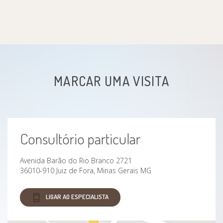
Compulsão alimentar
Compulsão sexual
Conflitos de relacionamento
MARCAR UMA VISITA
Crenças limitantes
Dependência química
Consultório particular
Dependência tecnológica
Avenida Barão do Rio Branco 2721
Depressão
36010-910 Juiz de Fora, Minas Gerais MG
Depressão pós-parto
LIGAR AO ESPECIALISTA
Dificuldade na tomada de decisões