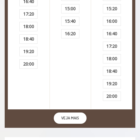
16:40
Sintomas psicossomáticos
15:00
15:20
17:20
15:40
16:00
Superdotação
18:00
16:20
16:40
18:40
Timidez
17:20
19:20
Transtorno depressivo
18:00
20:00
18:40
Transtorno de déficit de atenção com
hiperatividade (TDAH)
19:20
Transtornos cognitivos
20:00
Transtornos Da Alimentação
VEJA MAIS
Transtornos De Alimentação Na Infância