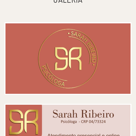
do meu filho
Paciente
Excelente profissional. Humana e
muito atenciosa, para além do
atendimento.
Paciente