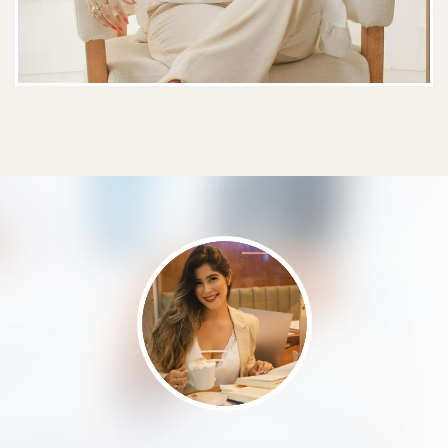
Ótima profissional, recomendo
demais seu atendimento!
Paciente
Sarah sempre muito atenciosa,
cuidadosa e profissional durante as
sessões com a minha filha de 6
anos, e fora dela também. Um local
de acolhimento onde ela se sente