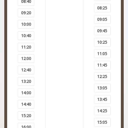
08:40
08:25
Transtornos de ansiedade generalizados
09:20
09:05
10:00
Insônia
09:45
10:40
Transtorno Da Personalidade Anti-Social
10:25
11:20
11:05
Transtorno depressivo maior
12:00
11:45
Transtornos de ansiedade
12:40
12:25
13:20
Transtorno do espectro autista (TEA)
13:05
14:00
Transtornos alimentares
13:45
14:40
14:25
Medo excessivo
15:20
15:05
16:00