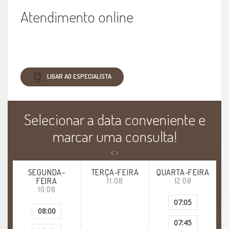
Transtornos de aprendizagem
Atendimento online
Transtornos do humor
Transtornos Do Desenvolvimento Da Linguagem
LIGAR AO ESPECIALISTA
Transtornos globais do desenvolvimento infantil
Selecionar a data conveniente e
Violência sexual
marcar uma consulta!
Transtorno da ansiedade
Transtorno do pânico
SEGUNDA-
TERÇA-FEIRA
QUARTA-FEIRA
FEIRA
11.08
12.08
10.08
Transtorno bipolar
07:05
08:00
Transtorno Obsesivo Compulsivo (TOC)
07:45